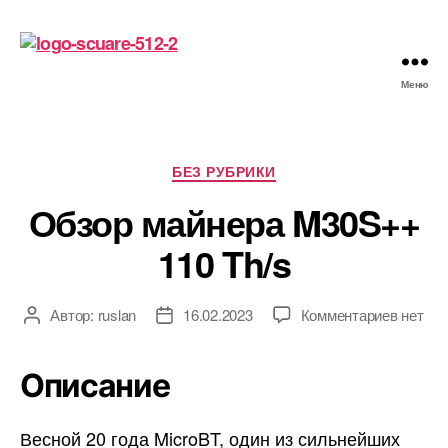
Меню
Майнинг
криптовалют
в
России
Рубрики
БЕЗ РУБРИКИ
в
Обзор майнера M30S++
2022
110 Th/s
к
Автор:
ruslan
16.02.2023
Комментариев
нет
Автор
Дата
записи
записи
записи
Обзор
Описание
майнер
M30S+
110
Весной 20 года MicroBT, один из сильнейших
Th/s