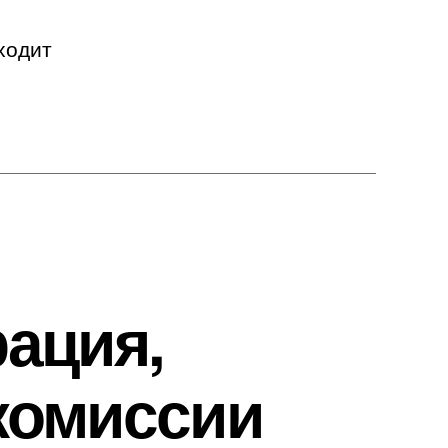
ходит
рация,
комиссии