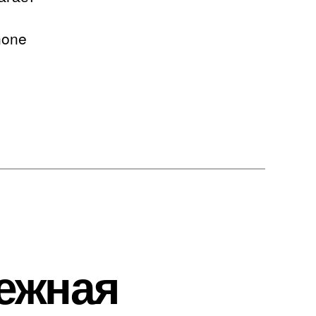
none
дежная