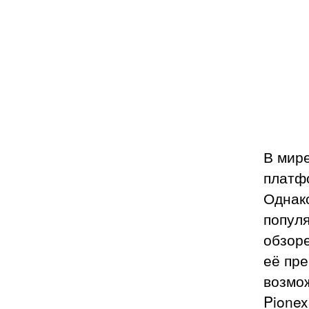
В мир
платф
Однак
попул
обзор
её пре
возмож
Pionex