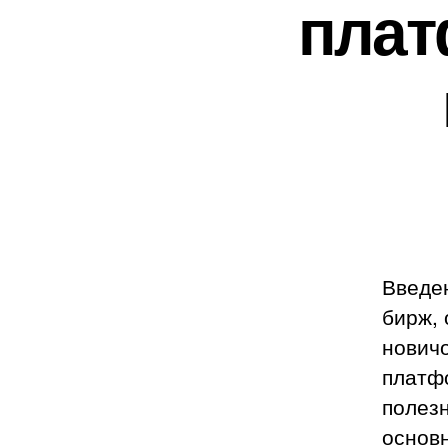
плат
Введе
бирж, 
нович
платфо
полезн
основ