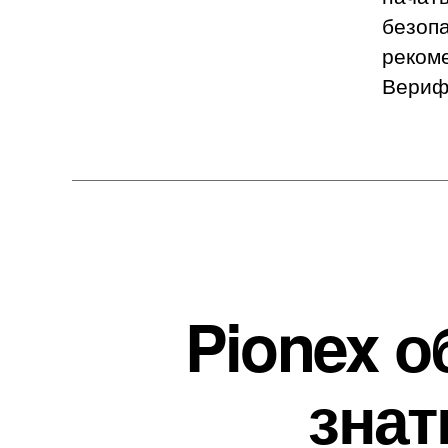
безоп
реком
Вериф
Pionex о
знат