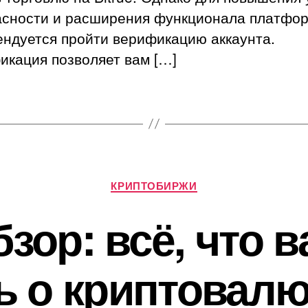
гид
асности и расширения функционала платфо
для
усп
ендуется пройти верификацию аккаунта.
тор
икация позволяет вам […]
кри
Рубрики
КРИПТОБИРЖИ
бзор: всё, что 
ь о криптовал