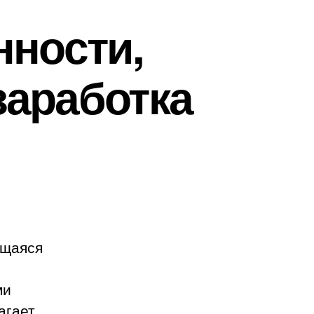
нности,
заработка
иси
none
ор:
бенности,
говля,
ющаяся
можности
аботка
ми
агает