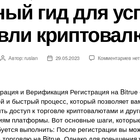
ный гид для ус
овли криптовал
к
Автор:
ruslan
29.05.2023
Комментариев
нет
Автор
Дата
зап
записи
записи
Bitr
обз
рег
рация и Верификация Регистрация на Bitrue
поп
й и быстрый процесс, который позволяет ва
отз
ть доступ к торговле криптовалютами и дру
и
ком
иям платформы. Вот основные шаги, которы
—
буется выполнить: После регистрации вы мо
пол
 торговлю на Bitrue. Однако для повышения