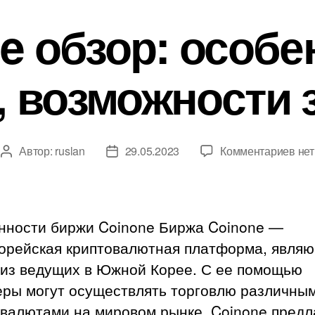
e обзор: особе
, возможности 
к
Автор:
ruslan
29.05.2023
Комментариев
нет
Автор
Дата
зап
записи
записи
Coi
обз
осо
нности биржи Coinone Биржа Coinone —
тор
орейская криптовалютная платформа, явля
воз
 из ведущих в Южной Корее. С ее помощью
зар
еры могут осуществлять торговлю различны
овалютами на мировом рынке. Coinone предл