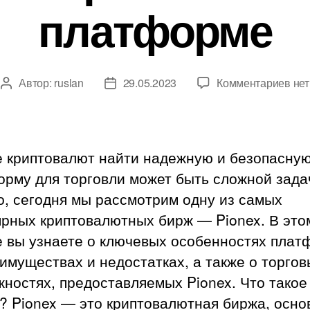
платформе
к
Автор:
ruslan
29.05.2023
Комментариев
нет
Автор
Дата
зап
записи
записи
Pio
обз
всё,
е криптовалют найти надежную и безопасну
что
орму для торговли может быть сложной зада
вам
о, сегодня мы рассмотрим одну из самых
нуж
зна
ярных криптовалютных бирж — Pionex. В это
о
е вы узнаете о ключевых особенностях плат
кри
имуществах и недостатках, а также о торгов
пла
ностях, предоставляемых Pionex. Что такое
? Pionex — это криптовалютная биржа, осно