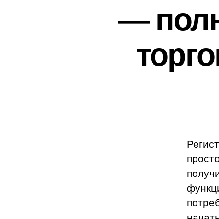
— пол
торг
Регист
просто
получи
функц
потре
начать