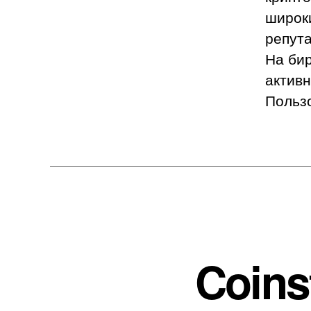
широк
репута
На би
актив
Пользо
Coins