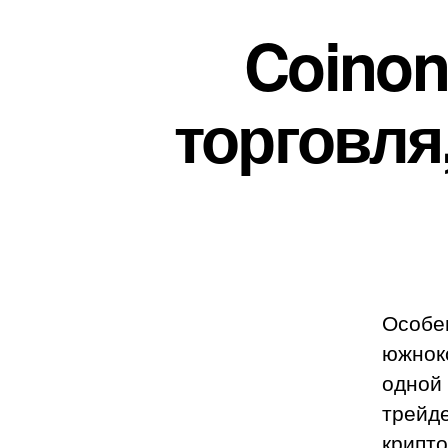
Coinon
торговля
Особе
южнок
одной
трейд
крипт