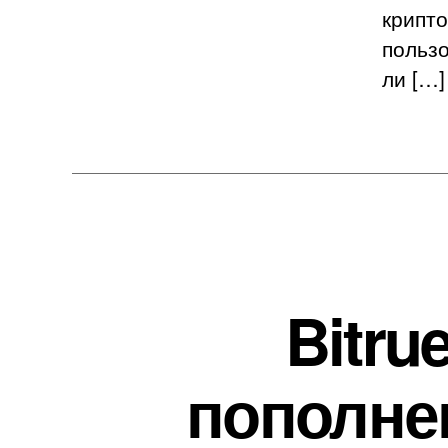
крипто
пользо
ли […]
Bitru
пополне