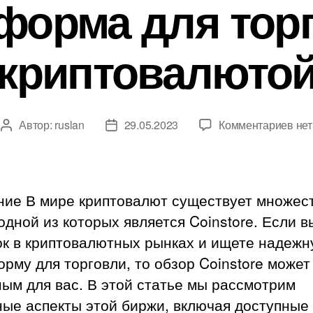
форма для тор
криптовалюто
к
Автор:
ruslan
29.05.2023
Комментариев
нет
Автор
Дата
зап
записи
записи
Coi
обз
над
ние В мире криптовалют существует множес
пла
одной из которых является Coinstore. Если в
для
ок в криптовалютных рынках и ищете надеж
тор
кри
рму для торговли, то обзор Coinstore может
ым для вас. В этой статье мы рассмотрим
ные аспекты этой биржи, включая доступные