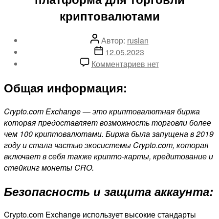
криптовалютами
Автор
Автор:
ruslan
записи
Дата
12.05.2023
записи
к
Комментариев
нет
записи
Общая информация:
Обзор
Crypto.com
Exchange:
Crypto.com Exchange — это криптовалютная биржа
платформа
которая
предоставляет
возможность торговли более
для
чем 100 криптовалютами. Биржа была запущена в 2019
торговли
году и стала частью экосистемы Crypto.com, которая
криптовалютами
включает в себя также крипто-карты, кредитование и
стейкинг монеты CRO.
Безопасность и защита аккаунта:
Crypto.com Exchange использует высокие стандарты