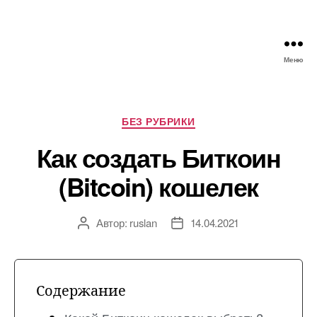
Меню
Майнинг
криптовалют
в
России
Рубрики
БЕЗ РУБРИКИ
в
Как создать Биткоин
2022
(Bitcoin) кошелек
Автор:
ruslan
14.04.2021
Автор
Дата
записи
записи
Содержание