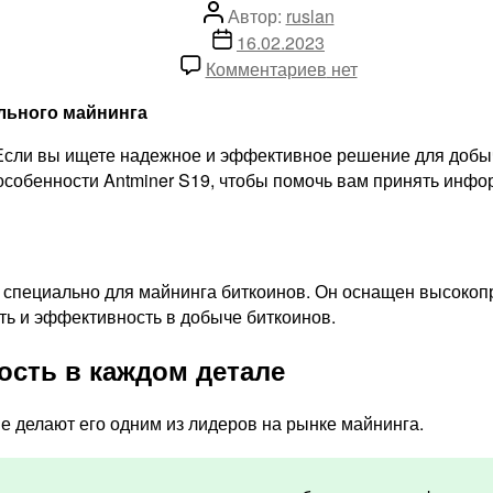
Автор
Автор:
ruslan
записи
Дата
16.02.2023
записи
к
Комментариев
нет
записи
льного майнинга
Обзор
майнера
сли вы ищете надежное и эффективное решение для добычи 
ANTMINER
особенности Antminer S19, чтобы помочь вам принять инф
S19
90
TH/s
новый
 специально для майнинга биткоинов. Он оснащен высокоп
ть и эффективность в добыче биткоинов.
ость в каждом детале
е делают его одним из лидеров на рынке майнинга.