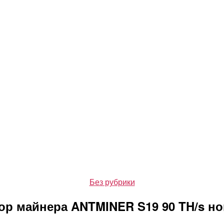
Рубрики
Без рубрики
ор майнера ANTMINER S19 90 TH/s н