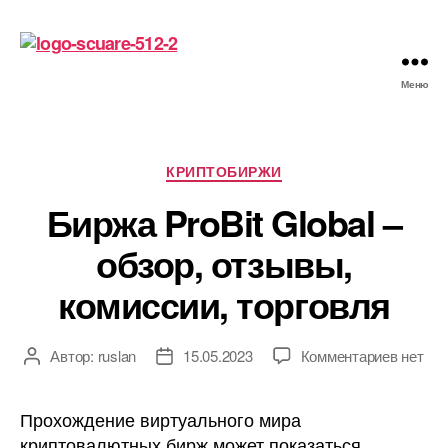
Меню
Майнинг
криптовалют
в
России
Рубрики
КРИПТОБИРЖИ
в
Биржа ProBit Global –
2022
обзор, отзывы,
комиссии, торговля
к
Автор:
ruslan
15.05.2023
Комментариев
нет
Автор
Дата
записи
записи
записи
Биржа
Прохождение виртуального мира
ProBit
криптовалютных бирж может показаться
Global